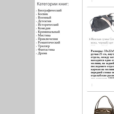
|
поворотным зам
А4 не вмещает С
форму в наполне
Биографический
состоянии Цвет ф
Боевик
блестящее серебр
Военный
ручки - 22 см, с 
бахрома В компле
Детектив
съемный ремень,
Исторический
позволяет носить 
Комедия
плечовксюг Артик
Криминальный
1488 Торговая ма
Мистика
Eleganzza (Итали
Приключения
25х0х12,5 см.
Женская сумка Cr
Романтический
кожа, черный) арт
Триллер
838nero 2010 г ин
Фантастика
Размеры: 33х22х9
Драма
ручки 25 см, внут
отдела, между к
находится одно о
молнии, на задней
последенего отде
карман на молнии
передней стенке п
отделабэхве расп
два кармана 100
|