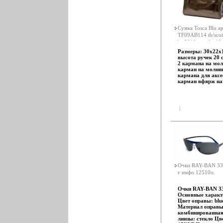
Сумка Tosca Blu а
TF09AB114 tb/scoia
br 2010 г инфо 12
Размеры: 30х22х1
высота ручек 20 
2 кармана на мол
карман на молнии
кармана для аксе
карман вфярж на
|
Очки RAY-BAN 33
г инфо 12510o.
Очки RAY-BAN 33
Основные характ
Цвет оправы: blu
Материал оправы
комбинированная
линзы: стекло Цв