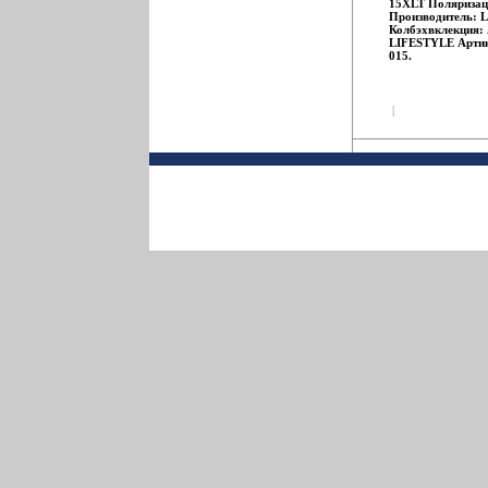
15XLT Поляризац
Производитель: L
Колбэхвклекция:
LIFESTYLE Артик
015.
|