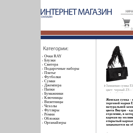
0
Очки RAY
Блузки
Свитера
Подарочные наборы
Платье
Футболки
Сумки
Джемпера
Замшевая сумка El
Папки
цвет: черный ZS -
Бумажники
инфо 12443o.
Ключницы
Женская сумка - 
Визитницы
торговой марки E
Чехолы
натуральной зам
Футляры
цвета Внутри - од
Ремни
отделение, в кот
карман на молни
Обложки
открытый карма
Органайзеры
закрывается на 
пластиковую мол
дополнительно кл