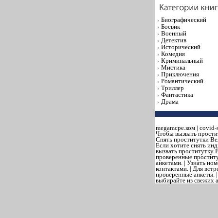
Биографический
Боевик
Военный
Детектив
Исторический
Комедия
Криминальный
Мистика
Приключения
Романтический
Триллер
Фантастика
Драма
megamcpe.ком
|
covid-
Чтобы вызвать прости
Снять проститутки Ве
Если хотите снять инд
вызвать проститутку В
проверенные проститу
анкетами. | Узнать н
контактами. | Для вст
проверенные анкеты. 
выбирайте из свежих ан