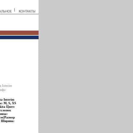
 Interim
инфо
a Interim
: M, S, XS
kita Цвет:
 хлопок
низа:
см(Размер
) Ширина:
мер
 Nikita