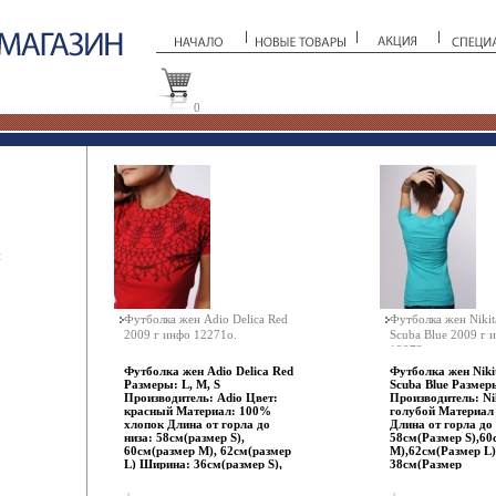
0
ы
Футболка жен Adio Delica Red
Футболка жен Nikita
2009 г инфо 12271o.
Scuba Blue 2009 г 
12273o.
Футболка жен Adio Delica Red
Футболка жен Nikit
Размеры: L, M, S
Scuba Blue Размеры
Производитель: Adio Цвет:
Производитель: Ni
красный Материал: 100%
голубой Материал
хлопок Длина от горла до
Длина от горла до 
низа: 58см(размер S),
58см(Размер S),60
60см(размер M), 62см(размер
M),62см(Размер L
L) Ширина: 36см(размер S),
38см(Размер
38см(размебэфяьр M),
S),40см(Рбэфяюаз
40см(размер L) Компания
M),42см(Размер L)