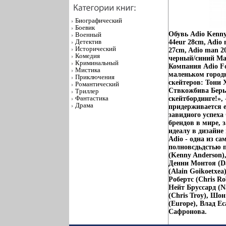
Биографический
Боевик
Обувь Adio Kenny
Военный
Детектив
44eur 28cm, Adio 
Исторический
27cm, Adio man 2
Комедия
черный/синий Ма
Криминальный
Компания Adio Fo
Мистика
маленьком городк
Приключения
скейтеров: Тони 
Романтический
Ствкожбива Беры 
Триллер
Фантастика
скейтбординге!», 
Драма
придерживается е
завидного успеха
брендов в мире,
идеалу в дизайн
Adio - одна из с
полновсдьдстью п
(Kenny Anderson),
Денни Монтоя (Da
(Alain Goikoetxea
Робертс (Chris Ro
Нейт Бруссард (N
(Chris Troy), Шо
(Europe), Влад Е
Сафронова.