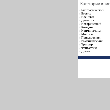
Биографический
Боевик
Военный
Детектив
Исторический
Комедия
Криминальный
Мистика
Приключения
Романтический
Триллер
Фантастика
Драма