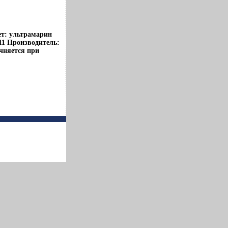
ет: ультрамарин
 11 Производитель:
чняется при