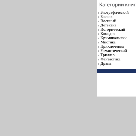
Биографический
Боевик
Военный
Детектив
Исторический
Комедия
Криминальный
Мистика
Приключения
Романтический
Триллер
Фантастика
Драма