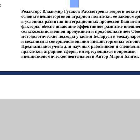
Редактор: Владимир Гусаков Рассмотрены теоретические 
основы внешнеторговой аграрной политики, ее закономерн
в условиях развития интеграционных процессов Выявлен
факторы, обеспечивающие эффективное развитие внешне
сельскохозяйственной продукцией и продовольствием Об
методологические подходы участия Беларуси в междунаро
и механизмы совершенствования внешнеторговых отнош
Предназнавкозучена для научных работников и специалист
практиков аграрной сферы, интересующихся вопросами
внешнеэкономической деятельности Автор Мария Байгот.