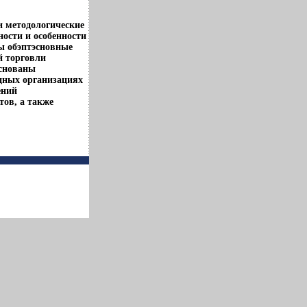
и методологические
ости и особенности
ы обэптэсновные
й торговли
основаны
дных организациях
ений
ов, а также