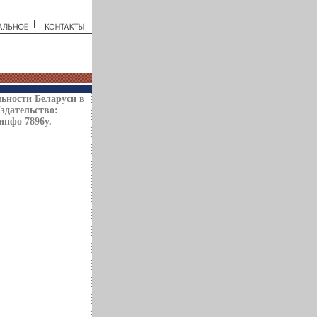
ьности Беларуси в
здательство:
инфо 7896y.