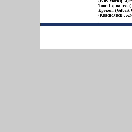
(Billy Marks), Д
Тони Сервантес (
Крокетт (Gilbert
(Красноярск), Ал