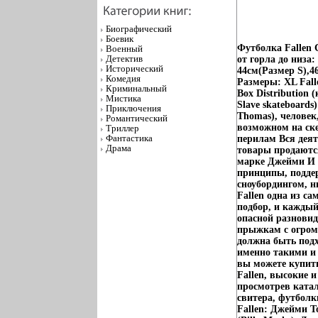
Биографический
Боевик
Футболка Fallen 
Военный
Детектив
от горла до низа
Исторический
44см(Размер S),4
Комедия
Размеры: XL Falle
Криминальный
Box Distribution 
Мистика
Slave skateboard
Приключения
Thomas), человек
Романтический
возможном на ск
Триллер
Фантастика
перилам Вся деят
Драма
товары продаются
марке Джейми И д
принципы, поддер
сноубордингом, н
Fallen одна из с
подбор, и каждый
опасной разновид
прыжкам с огромн
должна быть под
именно такими и 
вы можете купить
Fallen, высокие 
просмотрев катал
свитера, футболк
Fallen: Джейми Т