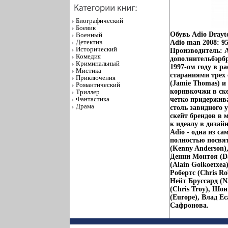
Биографический
Боевик
Обувь Adio Drayt
Военный
Детектив
Adio man 2008: 95
Исторический
Производитель: A
Комедия
дополнительбэрб
Криминальный
1997-ом году в р
Мистика
стараниями трех 
Приключения
(Jamie Thomas) и
Романтический
корнвкочжи в ске
Триллер
Фантастика
четко придержива
Драма
столь завидного 
скейт брендов в
к идеалу в диза
Adio - одна из с
полностью посвят
(Kenny Anderson),
Денни Монтоя (Da
(Alain Goikoetxea
Робертс (Chris Ro
Нейт Бруссард (N
(Chris Troy), Шо
(Europe), Влад Е
Сафронова.