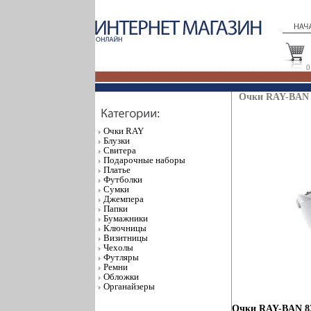
0
Очки RAY-BAN 8
Очки RAY
Блузки
Свитера
Подарочные наборы
Платье
Футболки
Сумки
Джемпера
Папки
Бумажники
Ключницы
Визитницы
Чехолы
Футляры
Ремни
Обложки
Органайзеры
Очки RAY-BAN 83