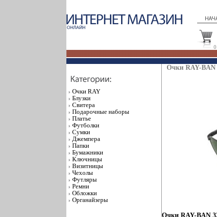
0
Очки RAY-BAN 3
Очки RAY
Блузки
Свитера
Подарочные наборы
Платье
Футболки
Сумки
Джемпера
Папки
Бумажники
Ключницы
Визитницы
Чехолы
Футляры
Ремни
Обложки
Органайзеры
Очки RAY-BAN 32