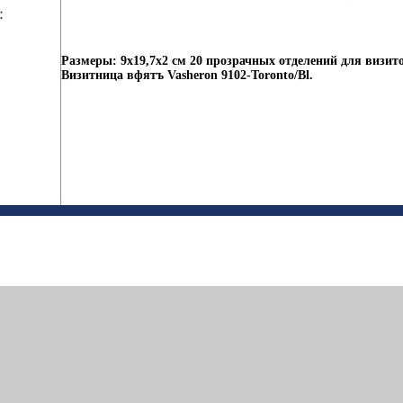
Размеры: 9х19,7х2 см 20 прозрачных отделений для визито
Визитница вфятъ Vasheron 9102-Toronto/Bl.