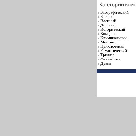
Биографический
Боевик
Военный
Детектив
Исторический
Комедия
Криминальный
Мистика
Приключения
Романтический
Триллер
Фантастика
Драма