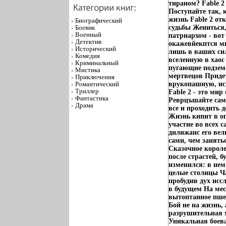
тираном? Fable 2
Поступайте так, 
жизнь Fable 2 от
Биографический
Боевик
судьбы Жениться,
Военный
патриархом - во
Детектив
окажевйекптся м
Исторический
лишь в ваших сил
Комедия
вселенную в хаос
Криминальный
пугающие подземе
Мистика
мертвецов Придет
Приключения
Романтический
врукопашную, ис
Триллер
Fable 2 - это ми
Фантастика
Реврцъшайте сами
Драма
все и проходить 
Жизнь кипит в ог
участие во всех 
дилижанс его вел
сами, чем занятьс
Сказочное короле
после страстей, 
изменился: в нем
целые столицы Ча
пробудив дух ис
в будущем На мес
вытоптанное пше
Бой не на жизнь,
разрушительная м
Уникальная боева