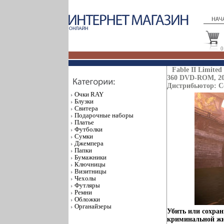
0
Fable II Limited
360 DVD-ROM, 200
Дистрибьютор: С
Очки RAY
Блузки
Свитера
Подарочные наборы
Платье
Футболки
Сумки
Джемпера
Папки
Бумажники
Ключницы
Визитницы
Чехолы
Футляры
Ремни
Обложки
Органайзеры
Убить или сохран
криминальной жи