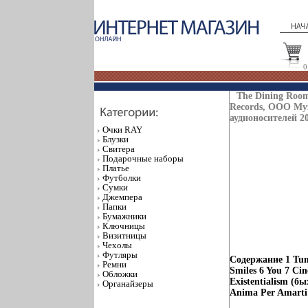
0
The Dining Roo
Records, ООО Му
аудионосителей 2
Очки RAY
Блузки
Свитера
Подарочные наборы
Платье
Футболки
Сумки
Джемпера
Папки
Бумажники
Ключницы
Визитницы
Чехолы
Футляры
Содержание 1 Tunn
Ремни
Smiles 6 You 7 Cin
Обложки
Existentialism (б
Органайзеры
Anima Per Amarti