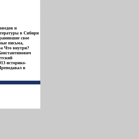
оведов и
тературы в Сибири
хранившие свое
ные письма,
а Что внутри?
Константинович
ветский
13 историко-
Преподавал в