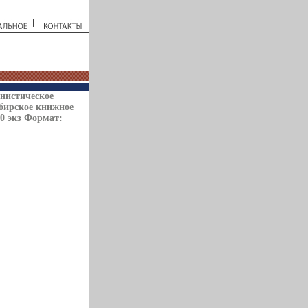
нистическое
бирское книжное
00 экз Формат: