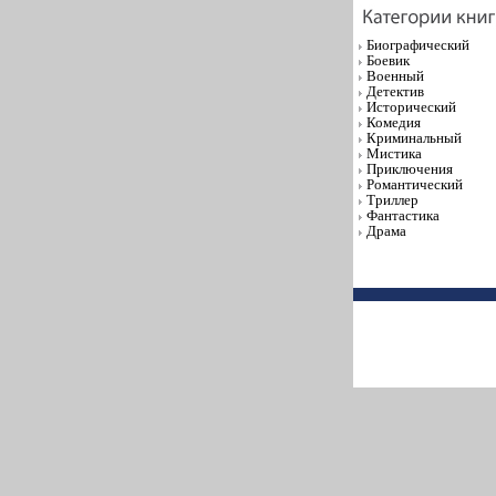
Биографический
Боевик
Военный
Детектив
Исторический
Комедия
Криминальный
Мистика
Приключения
Романтический
Триллер
Фантастика
Драма