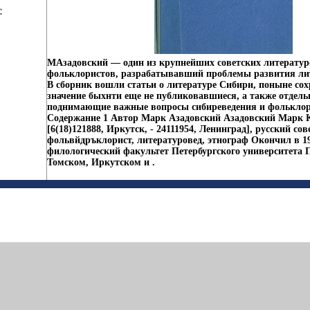
МАзадовский — один из крупнейших советских литератур
фольклористов, разрабатывавший проблемы развития ли
В сборник вошли статьи о литературе Сибири, поныне со
значение быхнти еще не публиковавшиеся, а также отдель
поднимающие важные вопросы сибиреведения и фольклор
Содержание 1 Автор Марк Азадовский Азадовский Марк 
[6(18)121888, Иркутск, - 24111954, Ленинград], русский со
фольвйдръклорист, литературовед, этнограф Окончил в 19
филологический факультет Петербургского университета 
Томском, Иркутском и .