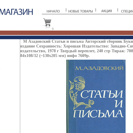
0
М Азадовский Статьи и письма Авторский сборник Буки
издание Сохранность: Хорошая Издательство: Западно-Си
издательство, 1978 г Твердый переплет, 240 стр Тираж: 70
84x108/32 (~130х205 мм) инфо 7609p.
ы