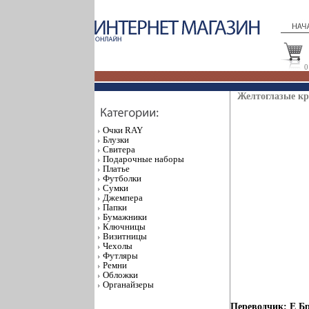
0
Желтоглазые кр
Очки RAY
Блузки
Свитера
Подарочные наборы
Платье
Футболки
Сумки
Джемпера
Папки
Бумажники
Ключницы
Визитницы
Чехолы
Футляры
Ремни
Обложки
Органайзеры
Переводчик: Е Б