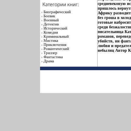
средневековую ис
пришлось вернуть
Биографический
Африку разводить
Боевик
без гроша в холо
Военный
готовые набросит
Детектив
среди безжалост
Исторический
писательница Кат
Комедия
Криминальный
романов, перевед
Мистика
убийств, ни фант
Приключения
любви и предател
Романтический
небылиц Автор Ка
Триллер
Фантастика
Драма