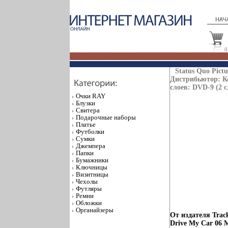
0
Status Quo Pict
Дистрибьютор: Ко
слоев: DVD-9 (2 
Очки RAY
Блузки
Свитера
Подарочные наборы
Платье
Футболки
Сумки
Джемпера
Папки
Бумажники
Ключницы
Визитницы
Чехолы
Футляры
Ремни
Обложки
Органайзеры
От издателя Track
Drive My Car 06 M