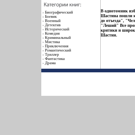
В однотомник из
Биографический
Шастина пошли кн
Боевик
Военный
до отъезда", "Че
Детектив
"Леший" Все про
Исторический
критики и широк
Комедия
Шастин.
Криминальный
Мистика
Приключения
Романтический
Триллер
Фантастика
Драма