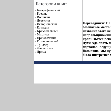
Биографический
Боевик
Военный
Детектив
Переводчики: Е 
Исторический
безопасное место
Комедия
Криминальный
название этого б
Мистика
напрябыцичженне
Приключения
кровь льется реко
Романтический
Духи Ада опять п
Триллер
порталов, ведущ
Фантастика
Возможно, мы чут
Драма
было интереснее 