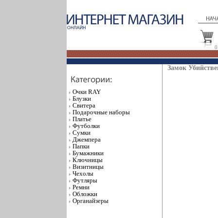
0
Замок Убийстве
Очки RAY
Блузки
Свитера
Подарочные наборы
Платье
Футболки
Сумки
Джемпера
Папки
Бумажники
Ключницы
Визитницы
Чехолы
Футляры
Ремни
Обложки
Органайзеры