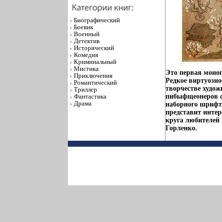
Биографический
Боевик
Военный
Детектив
Исторический
Комедия
Криминальный
Мистика
Это первая моно
Приключения
Редкое виртуозно
Романтический
творчестве худо
Триллер
Фантастика
пибыфщеонеров с
Драма
наборного шрифт
представит интер
круга любителей
Горленко.