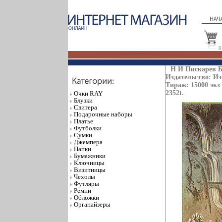
0
Н И Пискарев Б
Издательство: Из
Тираж: 15000 экз
2352t.
Очки RAY
Блузки
Свитера
Подарочные наборы
Платье
Футболки
Сумки
Джемпера
Папки
Бумажники
Ключницы
Визитницы
Чехолы
Футляры
Ремни
Обложки
Органайзеры