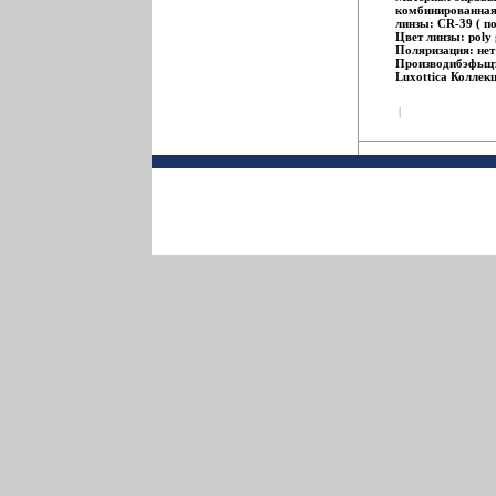
комбинированная
линзы: CR-39 ( п
Цвет линзы: poly 
Поляризация: нет
Производибэфьщт
Luxottica Коллек
HIGHTSTREET Ар
3384-004/71.
|