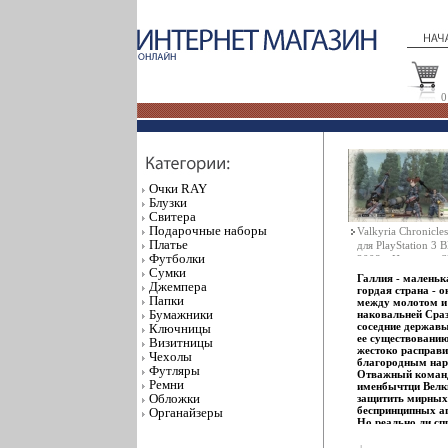
0
Очки RAY
Блузки
Свитера
Подарочные наборы
Valkyria Chronicle
Платье
для PlayStation 3 B
Футболки
2008 г Издатель: 
Сумки
Разработчик: SEG
Галлия - маленьк
Джемпера
Дистрибьютор: Со
гордая страна - о
Папки
пластиковая короб
между молотом и
Бумажники
наковальней Сраз
делать, если прог
соседние держав
Ключницы
запускается? инфо
ее существованию
Визитницы
жестоко расправи
Чехолы
благородным на
Футляры
Отважный коман
Ремни
именбычтци Велк
Обложки
защитить мирных
беспринципных а
Органайзеры
Но реально ли сп
угрозой силами о
небольшого взво