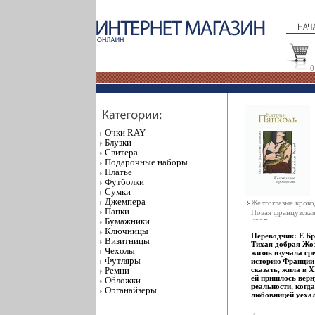
0
Очки RAY
Блузки
Свитера
Подарочные наборы
Платье
Футболки
Сумки
Джемпера
Желтоглазые кроко
Папки
Новая французска
Бумажники
4237o.
Ключницы
Переводчик: Е Бр
Визитницы
Тихая добрая Жо
Чехолы
жизнь изучала ср
Футляры
историю Франции
Ремни
сказать, жила в X
ей пришлось верн
Обложки
реальности, когда
Органайзеры
любовницей уеха
Африку разводит
крокодилов, а она