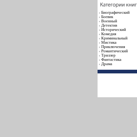
Биографический
Боевик
Военный
Детектив
Исторический
Комедия
Криминальный
Мистика
Приключения
Романтический
Триллер
Фантастика
Драма