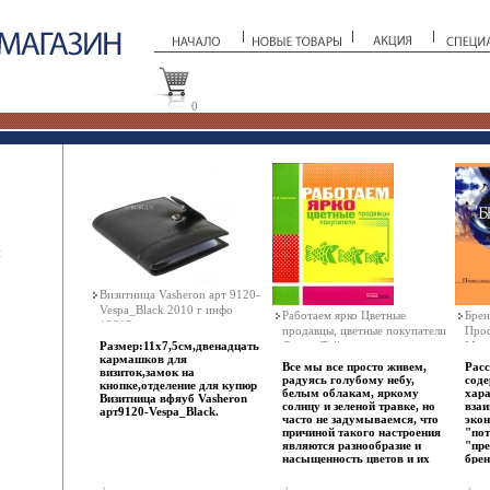
0
ы
Визитница Vasheron арт 9120-
Vespa_Black 2010 г инфо
Работаем ярко Цветные
Брен
12812o.
продавцы, цветные покупатели
Проф
Размер:11х7,5см,двенадцать
Серия: Тайны успешного
Марк
кармашков для
бизнеса инфо 12836o.
Все мы все просто живем,
Расс
визиток,замок на
радуясь голубому небу,
соде
кнопке,отделение для купюр
белым облакам, яркому
хара
Визитница вфяуб Vasheron
солнцу и зеленой травке, но
взаи
арт9120-Vespa_Black.
часто не задумываемся, что
эко
причиной такого настроения
"пот
являются разнообразие и
"пре
насыщенность цветов и их
брен
различныбэхзшх сочетаний
акти
Дело в том, что определенные
акт