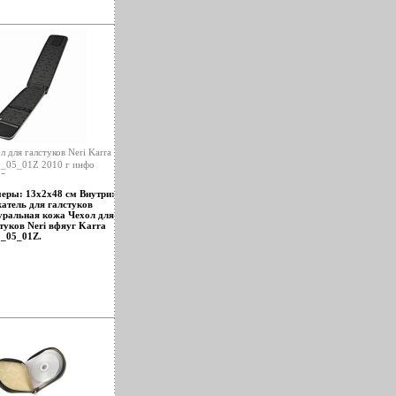
ентов вузов,
чающихся по
иальностям
ммерция",
еджмент", а также
иалистов и
водителей фирм и
низаций Автор Максим
ашев.
л для галстуков Neri Karra
_05_01Z 2010 г инфо
5o.
еры: 13х2х48 см Внутри:
атель для галстуков
ральная кожа Чехол для
туков Neri вфяуг Karra
_05_01Z.