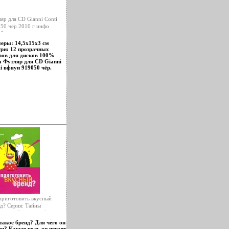
яр для CD Gianni Conti
50 чёр 2010 г инфо
6o.
еры: 14,5x15x3 см
ри: 12 прозрачных
ов для дисков 100%
 Футляр для CD Gianni
i вфяуи 919050 чёр.
приготовить вкусный
д? Серия: Тайны
шного бизнеса инфо
5o.
такое бренд? Для чего он
н? Какую роль он играет