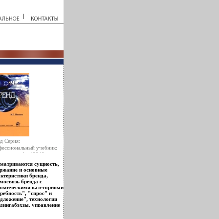
д Серия:
ессиональный учебник:
етинг инфо 12843o.
матриваются сущность,
ржание и основные
ктеристики бренда,
мосвязь бренда с
номическими категориями
ребность", "спрос" и
дложение", технологии
дингабэхзы, управление
вами бренда и другие
уальные вопросы Для